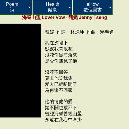
Poem
Health
eHow
詩
健康
數位圖書
海誓山盟 Lover Vow - 甄妮 Jenny Tseng
甄妮 作詞：林煌坤 作曲：駱明道
我在夕陽下
默默我問浪花
浪花你從海角來
是否你遇見了他
浪花不回答
莫非他笑我傻
愛人已經離開了
為何還不回家
他的情他的愛
拋不開也放不下
曾經海誓曾經山盟
永遠在我心中牽掛