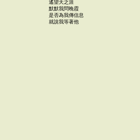
遙望天之涯
默默我問晚霞
是否為我傳信息
就說我等著他