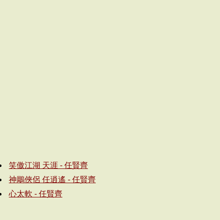
笑傲江湖 天涯 - 任賢齊
神鵰俠侶 任逍遙 - 任賢齊
心太軟 - 任賢齊